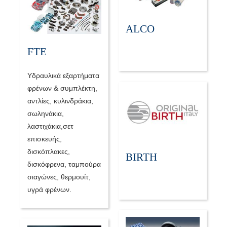
ALCO
FTE
Υδραυλικά εξαρτήματα
φρένων & συμπλέκτη,
αντλίες, κυλινδράκια,
σωληνάκια,
λαστιχάκια,σετ
επισκευής,
δισκόπλακες,
BIRTH
δισκόφρενα, ταμπούρα
σιαγώνες, θερμουίτ,
υγρά φρένων.