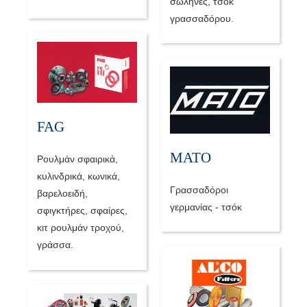
σωλήνες, τσόκ
γρασσαδόρου.
FAG
MATO
Ρουλμάν σφαιρικά,
κυλινδρικά, κωνικά,
Γρασσαδόροι
βαρελοειδή,
γερμανίας - τσόκ
σφιγκτήρες, σφαίρες,
κιτ ρουλμάν τροχού,
γράσσα.